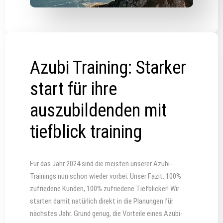
Azubi Training: Starker
start für ihre
auszubildenden mit
tiefblick training
Für das Jahr 2024 sind die meisten unserer Azubi-
Trainings nun schon wieder vorbei. Unser Fazit: 100%
zufriedene Kunden, 100% zufriedene Tiefblicker! Wir
starten damit natürlich direkt in die Planungen für
nächstes Jahr. Grund genug, die Vorteile eines Azubi-