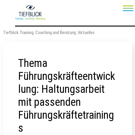
Zum
Inhalt
Startseite
springen
Unsere Leistungen
Tiefblick Training, Coaching und Beratung: Aktuelles
Über uns
Aktuelles
Thema
Kontakt und Anfahrt
Führungskräfteentwick
AGB
lung: Haltungsarbeit
Datenschutz
mit passenden
Impressum
Führungskräftetraining
s