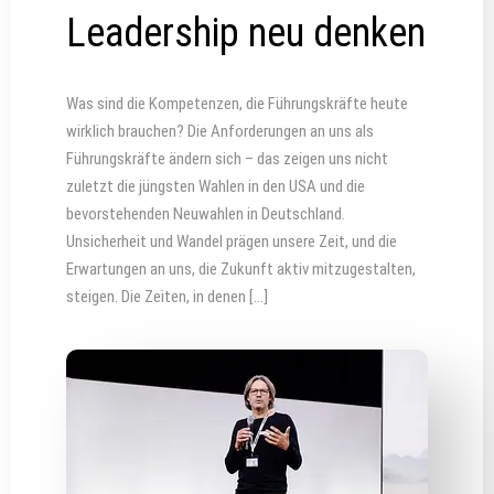
Leadership neu denken
Was sind die Kompetenzen, die Führungskräfte heute
wirklich brauchen? Die Anforderungen an uns als
Führungskräfte ändern sich – das zeigen uns nicht
zuletzt die jüngsten Wahlen in den USA und die
bevorstehenden Neuwahlen in Deutschland.
Unsicherheit und Wandel prägen unsere Zeit, und die
Erwartungen an uns, die Zukunft aktiv mitzugestalten,
steigen. Die Zeiten, in denen […]