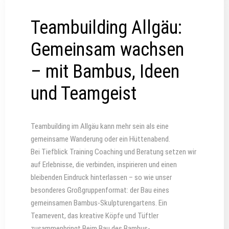
Teambuilding Allgäu:
Gemeinsam wachsen
– mit Bambus, Ideen
und Teamgeist
Teambuilding im Allgäu kann mehr sein als eine
gemeinsame Wanderung oder ein Hüttenabend.
Bei Tiefblick Training Coaching und Beratung setzen wir
auf Erlebnisse, die verbinden, inspirieren und einen
bleibenden Eindruck hinterlassen – so wie unser
besonderes Großgruppenformat: der Bau eines
gemeinsamen Bambus-Skulpturengartens. Ein
Teamevent, das kreative Köpfe und Tüftler
zusammenbringt Beim Bau des Bambus-